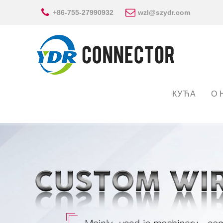
+86-755-27990932
wzl@szydr.com
КУЋА
О 