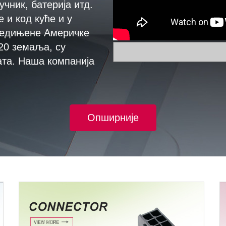
чник, батерија итд.
 и код куће и у
Сједињене Америчке
 20 земаља, су
ата. Наша компанија
Опширније