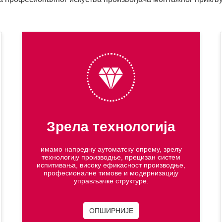
Зрела технологија
имамо напредну аутоматску опрему, зрелу
технологију производње, прецизан систем
испитивања, високу ефикасност производње,
професионалне тимове и модернизацију
управљачке структуре.
ОПШИРНИЈЕ