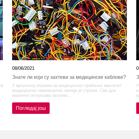
08/06/2021
0
Знате ли који су захтеви за медицинске каблове?
З
те
У врхунској опреми за медицинско праћење квалитет
У
медицинске терминалне линије је строжи. Све док
е
квалитет испуњава захтеве, ...
к
Погледај још