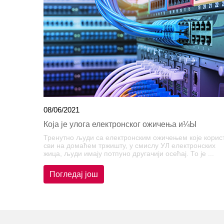
08/06/2021
Која је улога електронског ожичења и¼Ы
Тренутно људи са електронским ожичењем које корис
сви на домаћем тржишту, у смислу УЛ електронских
жица, људи имају потпуно другачији осећај. То је ...
Погледај још