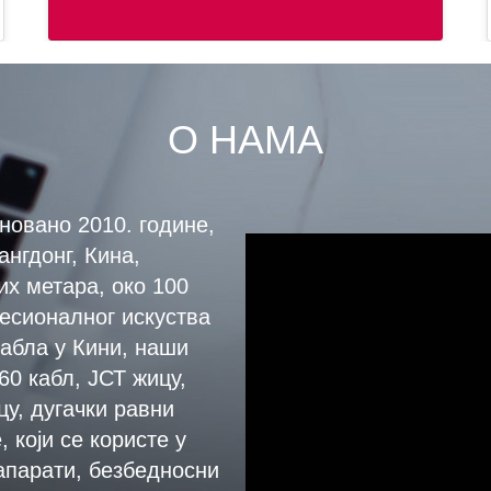
О НАМА
новано 2010. године,
ангдонг, Кина,
их метара, око 100
есионалног искуства
абла у Кини, наши
0 кабл, ЈСТ жицу,
у, дугачки равни
 који се користе у
апарати, безбедносни