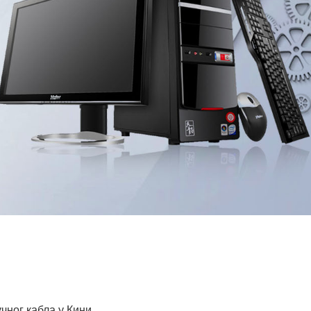
ног кабла у Кини.