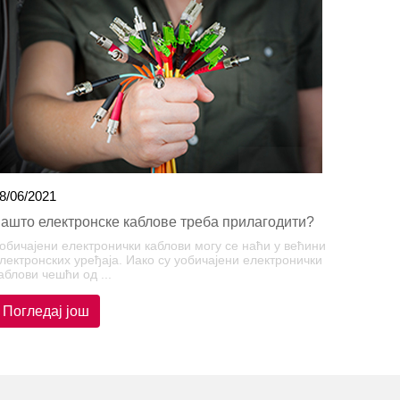
8/06/2021
ашто електронске каблове треба прилагодити?
обичајени електронички каблови могу се наћи у већини
лектронских уређаја. Иако су уобичајени електронички
аблови чешћи од ...
Погледај још