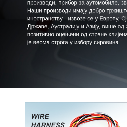
производи, прибор за аутомобиле, зву
Наши производи имају добро тржиште
иностранству - извозе се у Европу, 
Државе, Аустралију и Азију, више од
позитивно оцењени од стране клијен
је веома строга у избору сировина ...