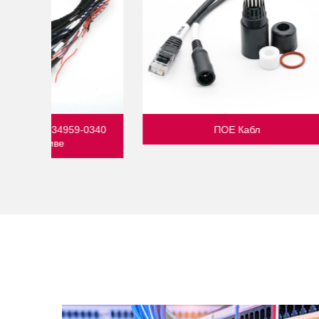
Молек Жица 5,08 Мм
Молек 