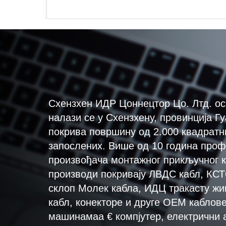
Схензхен ИДР Цоннецтор Цо. Лтд. ос
налази се у Схензхену, провинција Гу
покрива површину од 2.000 квадратн
запослених. Више од 10 година проф
произвођача монтажног прикључног к
производи покривају ЛВДС кабл, КСТ6
склоп Молек кабла, ИДЦ тракасту жиц
кабл, конекторе и друге ОЕМ каблове,
машинамаа € компјутер, електрични 