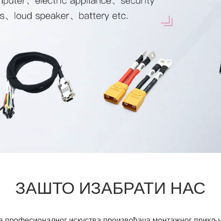
ЗАШТО ИЗАБРАТИ НАС
а професионалног искуства произвођача монтажног прикључ