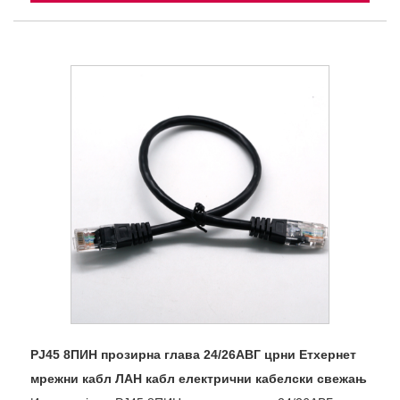
РЈ45 8ПИН прозирна глава 24/26АВГ црни Етхернет
мрежни кабл ЛАН кабл електрични кабелски свежањ