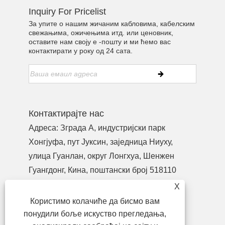
Inquiry For Pricelist
За упите о нашим жичаним кабловима, кабелским
свежањима, ожичењима итд. или ценовник,
оставите нам своју е -пошту и ми ћемо вас
контактирати у року од 24 сата.
Контактирајте нас
Адреса: Зграда А, индустријски парк
Хонгјуфа, пут Јуксин, заједница Ниуху,
улица Гуанлан, округ Лонгхуа, Шенжен
Гуангдонг, Кина, поштански број 518110
Тел:
+86-755-27990932
X
Телефон:
+86-13713718026
Користимо колачиће да бисмо вам
Емаил:
wzl@szydr.com
понудили боље искуство прегледања,