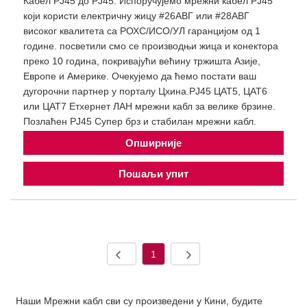
Кабел РЈ45 до РЈ45: Испоручујемо мрежни кабел РЈ45
који користи електричну жицу #26АВГ или #28АВГ
високог квалитета са РОХС/ИСО/УЛ гаранцијом од 1
године. посветили смо се производњи жица и конектора
преко 10 година, покривајући већину тржишта Азије,
Европе и Америке. Очекујемо да ћемо постати ваш
дугорочни партнер у порталу Цхина.РЈ45 ЦАТ5, ЦАТ6
или ЦАТ7 Етхернет ЛАН мрежни кабл за велике брзине.
Позлаћен РЈ45 Супер брз и стабилан мрежни кабл.
Опширније
Пошаљи упит
1
Наши Мрежни кабл сви су произведени у Кини, будите