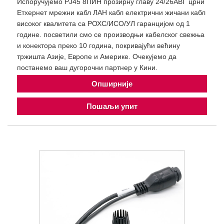
Испоручујемо РЈ45 8ПИН прозирну главу 24/26АВГ црни
Етхернет мрежни кабл ЛАН кабл електрични жичани кабл
високог квалитета са РОХС/ИСО/УЛ гаранцијом од 1
године. посветили смо се производњи кабелског свежња
и конектора преко 10 година, покривајући већину
тржишта Азије, Европе и Америке. Очекујемо да
постанемо ваш дугорочни партнер у Кини.
Опширније
Пошаљи упит