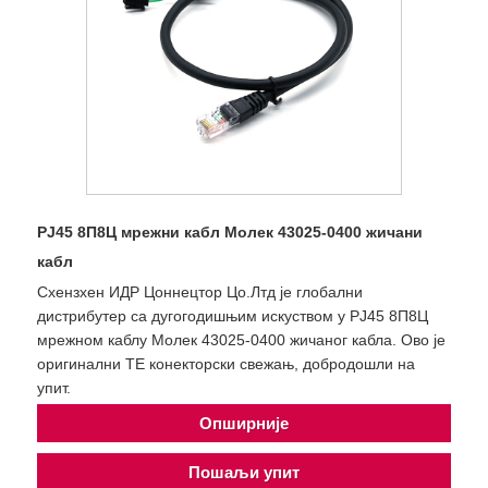
РЈ45 8П8Ц мрежни кабл Молек 43025-0400 жичани
кабл
Схензхен ИДР Цоннецтор Цо.Лтд је глобални
дистрибутер са дугогодишњим искуством у РЈ45 8П8Ц
мрежном каблу Молек 43025-0400 жичаног кабла. Ово је
оригинални ТЕ конекторски свежањ, добродошли на
упит.
Опширније
Пошаљи упит