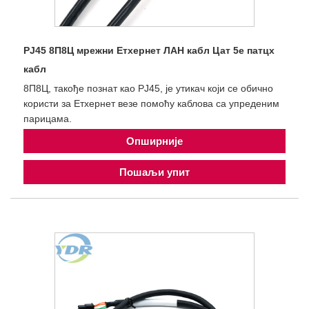
РЈ45 8П8Ц мрежни Етхернет ЛАН кабл Цат 5е патцх
кабл
8П8Ц, такође познат као РЈ45, је утикач који се обично
користи за Етхернет везе помоћу каблова са упреденим
парицама.
Опширније
Пошаљи упит