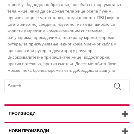
корозију. Једноделно бризгање, повећава отпор уметања
тела жице, чини да се држач тела жице осећа пуним,
пречник жице је ултра танак, штеди простор. ПВЦ који не
штети животној средини, изузетног изгледа, широко се
користи у мрежним комуникационим системима,
рачунарима, прекидачима, тестирању мреже, опреми
рутера, за прикључивање једног краја мрежног кабла у
прекидач или рутер, а други крај у рачунар.
Висококвалитетне три заштитне жице, водоотпорне,
против потезања, против сметњи. Десет мегабита брзе
мреже, нека брзина мреже лети, добродошли ваш упит.
ПРОИЗВОДИ
НОВИ ПРОИЗВОДИ