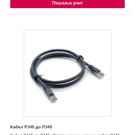
Пошаљи упит
Кабел РЈ45 до РЈ45