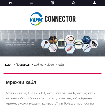
>
Производи
>
Цаблес
>
Мрежни кабл
Кућа
Мрежни кабл
Мрежни кабл, СТП и УТП, кат 5, кат 5е, кат 6, кат 6е, кат 7,
на ваш избор. Снажна заштита од сметњи, већа брзина
мреже, висока механичка чврстоћа и боља отпорност на