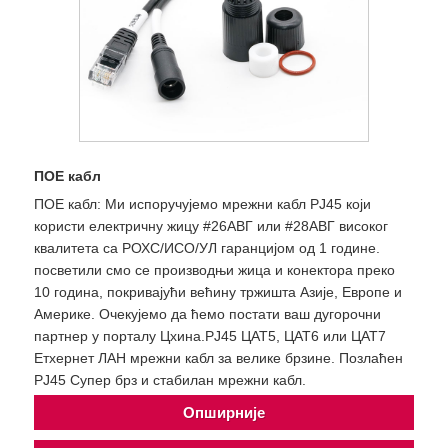
ПОЕ кабл
ПОЕ кабл: Ми испоручујемо мрежни кабл РЈ45 који
користи електричну жицу #26АВГ или #28АВГ високог
квалитета са РОХС/ИСО/УЛ гаранцијом од 1 године.
посветили смо се производњи жица и конектора преко
10 година, покривајући већину тржишта Азије, Европе и
Америке. Очекујемо да ћемо постати ваш дугорочни
партнер у порталу Цхина.РЈ45 ЦАТ5, ЦАТ6 или ЦАТ7
Етхернет ЛАН мрежни кабл за велике брзине. Позлаћен
РЈ45 Супер брз и стабилан мрежни кабл.
Опширније