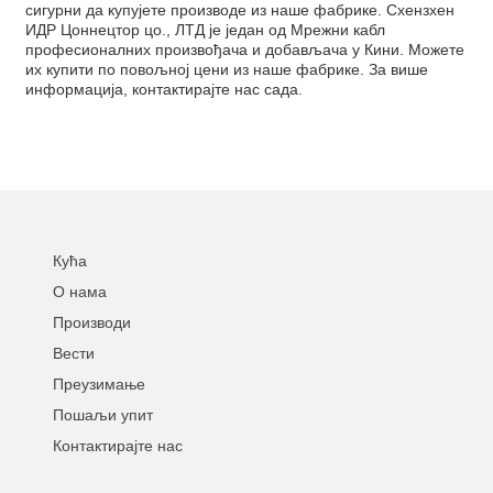
сигурни да купујете производе из наше фабрике. Схензхен
ИДР Цоннецтор цо., ЛТД је један од Мрежни кабл
професионалних произвођача и добављача у Кини. Можете
их купити по повољној цени из наше фабрике. За више
информација, контактирајте нас сада.
Кућа
О нама
Производи
Вести
Преузимање
Пошаљи упит
Контактирајте нас