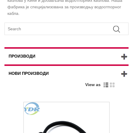
каблова у Кини и добављача водоотпорних каблова. Наша
фабрика је специјализована за производњу водоотпорног
кабла.
ПРОИЗВОДИ
НОВИ ПРОИЗВОДИ
View as