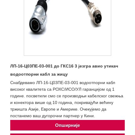
ЛП-16-Ц03ПЕ-03-001 до ГКС16 3 језгра авио утикач
водоотпорни кабл за жицу
Снабдевамо ЛП-16-Ц03ПЕ-03-001 водоотпорни кабл
високог квалитета са РОХС/ИСО/УЛ гаранцијом од 1
године. посветили смо се производњи кабелског свежња
и конектора више од 10 година, покривајући већину
тржишта Азије, Европе и Америке. Очекујемо да
постанемо ваш дугорочни партнер у Кини.
Опширније