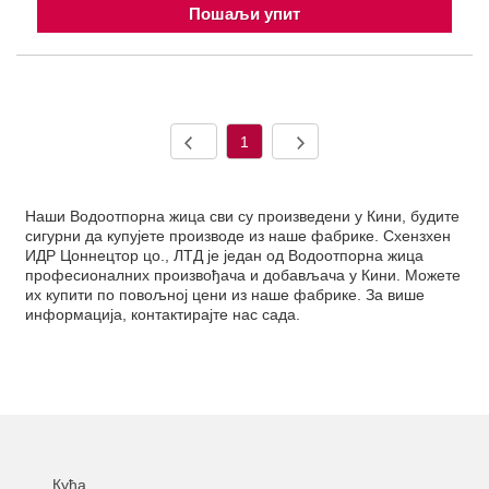
Пошаљи упит
1
Наши Водоотпорна жица сви су произведени у Кини, будите
сигурни да купујете производе из наше фабрике. Схензхен
ИДР Цоннецтор цо., ЛТД је један од Водоотпорна жица
професионалних произвођача и добављача у Кини. Можете
их купити по повољној цени из наше фабрике. За више
информација, контактирајте нас сада.
Кућа