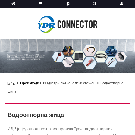
>
Производи
>
Индустријски кабелски свежањ
>
Водоотпорна
Кућа
жица
Водоотпорна жица
ИДР је један од познатих произвођача водоотпорних